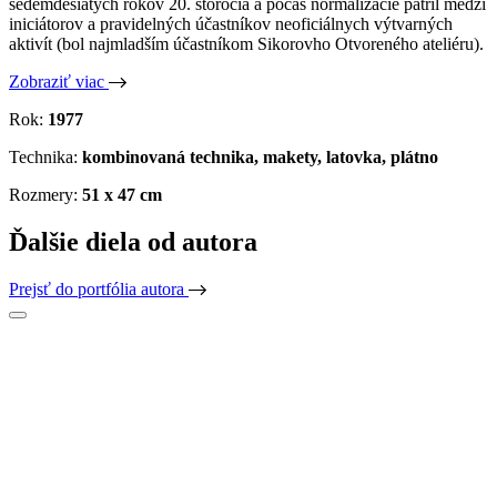
sedemdesiatych rokov 20. storočia a počas normalizácie patril medzi
iniciátorov a pravidelných účastníkov neoficiálnych výtvarných
aktivít (bol najmladším účastníkom Sikorovho Otvoreného ateliéru).
Zobraziť viac
Rok:
1977
Technika:
kombinovaná technika, makety, latovka, plátno
Rozmery:
51 x 47 cm
Ďalšie diela od autora
Prejsť do portfólia autora