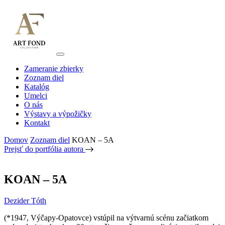
Zameranie zbierky
Zoznam diel
Katalóg
Umelci
O nás
Výstavy a výpožičky
Kontakt
Domov
Zoznam diel
KOAN – 5A
Prejsť do portfólia autora
KOAN – 5A
Dezider Tóth
(*1947, Výčapy-Opatovce) vstúpil na výtvarnú scénu začiatkom