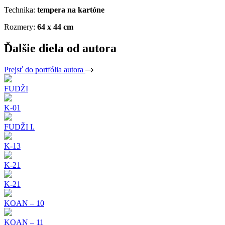
Technika:
tempera na kartóne
Rozmery:
64 x 44 cm
Ďalšie diela od autora
Prejsť do portfólia autora
FUDŽI
K-01
FUDŽI I.
K-13
K-21
K-21
KOAN – 10
KOAN – 11