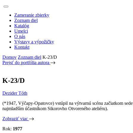
Zameranie zbierky
Zoznam diel
Katalóg
Umelci
O nás
Výstavy a výpožičky
Kontakt
Domov
Zoznam diel
K-23/D
Prejsť do portfólia autora
K-23/D
Dezider Tóth
(*1947, Výčapy-Opatovce) vstúpil na výtvarnú scénu začiatkom sedemde
najmladším účastníkom Sikorovho Otvoreného ateliéru).
Zobraziť viac
Rok:
1977