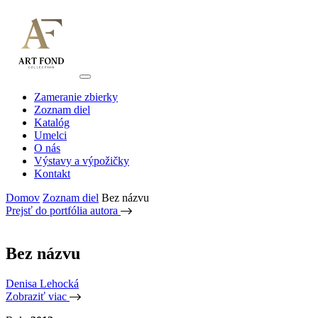
Zameranie zbierky
Zoznam diel
Katalóg
Umelci
O nás
Výstavy a výpožičky
Kontakt
Domov
Zoznam diel
Bez názvu
Prejsť do portfólia autora
Bez názvu
Denisa Lehocká
Zobraziť viac