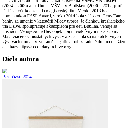
nastaviť zrkadlo.“ Študovala bábkarstvo na VŠMU v Bratislave
(2004 – 2006) a maľbu na VŠVU v Bratislave (2006 – 2012, prof.
D. Fischer), kde získala magisterský titul. V roku 2013 bola
nominantkou ESSL Award, v roku 2014 bola víťazkou Ceny Tatra
banky za umenie v kategórii Mladý tvorca. Je členkou kresliarskeho
tria Dzive, spolupracuje s časopisom pre deti Bublina, venuje sa
ilustrácii. Venuje sa maľbe, objektu aj interaktívnym inštaláciám.
Mala viacero samostatných výstav a zúčastnila sa na kolektívnych
výstavách doma i v zahraničí. Jej diela boli zaradené do umenia žien
databázy https://secondaryarchive.org/.
Diela autora
Bez názvu 2024