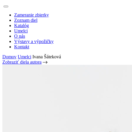
Zameranie zbierky
Zoznam diel
Katalóg
Umelci
O nás
Výstavy a výpožičky
Kontakt
Domov
Umelci
Ivana Šáteková
Zobraziť diela autora