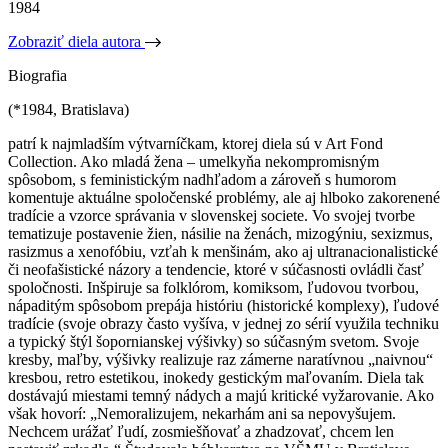
1984
Zobraziť diela autora
Biografia
(*1984, Bratislava)
patrí k najmladším výtvarníčkam, ktorej diela sú v Art Fond
Collection. Ako mladá žena – umelkyňa nekompromisným
spôsobom, s feministickým nadhľadom a zároveň s humorom
komentuje aktuálne spoločenské problémy, ale aj hlboko zakorenené
tradície a vzorce správania v slovenskej societe. Vo svojej tvorbe
tematizuje postavenie žien, násilie na ženách, mizogýniu, sexizmus,
rasizmus a xenofóbiu, vzťah k menšinám, ako aj ultranacionalistické
či neofašistické názory a tendencie, ktoré v súčasnosti ovládli časť
spoločnosti. Inšpiruje sa folklórom, komiksom, ľudovou tvorbou,
nápaditým spôsobom prepája históriu (historické komplexy), ľudové
tradície (svoje obrazy často vyšíva, v jednej zo sérií využila techniku
a typický štýl šopornianskej výšivky) so súčasným svetom. Svoje
kresby, maľby, výšivky realizuje raz zámerne naratívnou „naivnou“
kresbou, retro estetikou, inokedy gestickým maľovaním. Diela tak
dostávajú miestami temný nádych a majú kritické vyžarovanie. Ako
však hovorí: „Nemoralizujem, nekarhám ani sa nepovyšujem.
Nechcem urážať ľudí, zosmiešňovať a zhadzovať, chcem len