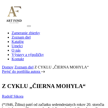
Zameranie zbierky
Zoznam diel
Katalóg
Umelci
O nás
Výstavy a výpožičky
Kontakt
Domov
Zoznam diel
Z CYKLU „ČIERNA MOHYLA“
Prejsť do portfólia autora
Z CYKLU „ČIERNA MOHYLA“
Rudolf Sikora
(*1946, Žilina) patrí od začiatku sedemdesiatych rokov 20. storočia