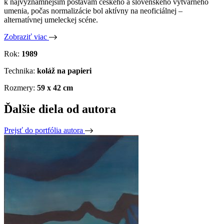
k najvýznamnejším postavám českého a slovenského výtvarného
umenia, počas normalizácie bol aktívny na neoficiálnej –
alternatívnej umeleckej scéne.
Zobraziť viac
Rok:
1989
Technika:
koláž na papieri
Rozmery:
59 x 42 cm
Ďalšie diela od autora
Prejsť do portfólia autora