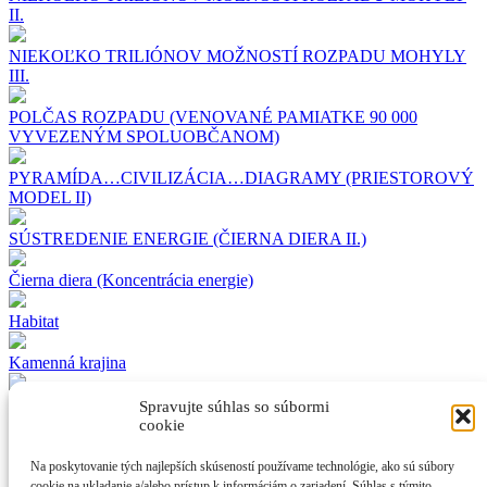
II.
NIEKOĽKO TRILIÓNOV MOŽNOSTÍ ROZPADU MOHYLY
III.
POLČAS ROZPADU (VENOVANÉ PAMIATKE 90 000
VYVEZENÝM SPOLUOBČANOM)
PYRAMÍDA…CIVILIZÁCIA…DIAGRAMY (PRIESTOROVÝ
MODEL II)
SÚSTREDENIE ENERGIE (ČIERNA DIERA II.)
Čierna diera (Koncentrácia energie)
Habitat
Kamenná krajina
rezy civilizáciou (praeterita)
Spravujte súhlas so súbormi
cookie
MALEVIČOV ODKAZ STALINOVI A PUTINOVI
Na poskytovanie tých najlepších skúseností používame technológie, ako sú súbory
cookie na ukladanie a/alebo prístup k informáciám o zariadení. Súhlas s týmito