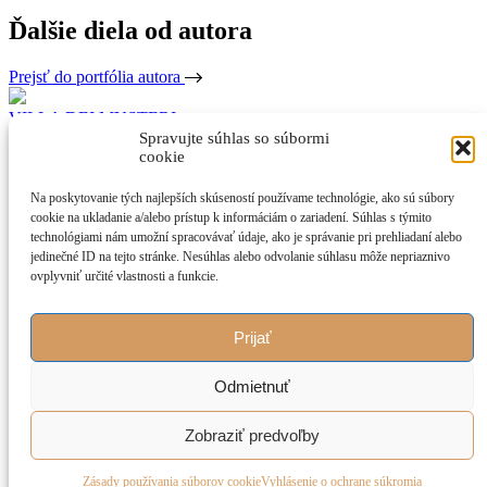
Ďalšie diela od autora
Prejsť do portfólia autora
VILLA DEI MYSTERI
Spravujte súhlas so súbormi
cookie
PALM BEACH (METEMORPHOSES) III.
Na poskytovanie tých najlepších skúseností používame technológie, ako sú súbory
PALM BEACH (METAMORPHOSES) II.
cookie na ukladanie a/alebo prístup k informáciám o zariadení. Súhlas s týmito
technológiami nám umožní spracovávať údaje, ako je správanie pri prehliadaní alebo
METRO
jedinečné ID na tejto stránke. Nesúhlas alebo odvolanie súhlasu môže nepriaznivo
ovplyvniť určité vlastnosti a funkcie.
Posolstvo IV
Manhattan Gardens
Prijať
ART FOND
Odmietnuť
O nás
Umelci
Zobraziť predvoľby
Zoznam diel
Výstavy a výpožičky
Kontakt
Zásady používania súborov cookie
Vyhlásenie o ochrane súkromia