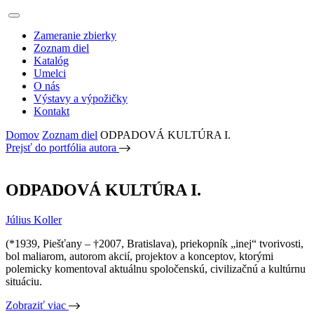
Zameranie zbierky
Zoznam diel
Katalóg
Umelci
O nás
Výstavy a výpožičky
Kontakt
Domov
Zoznam diel
ODPADOVÁ KULTÚRA I.
Prejsť do portfólia autora
ODPADOVÁ KULTÚRA I.
Július Koller
(*1939, Piešťany – †2007, Bratislava), priekopník „inej“ tvorivosti,
bol maliarom, autorom akcií, projektov a konceptov, ktorými
polemicky komentoval aktuálnu spoločenskú, civilizačnú a kultúrnu
situáciu.
Zobraziť viac