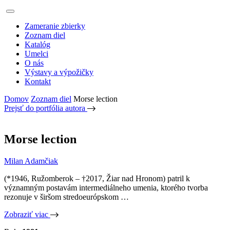
Zameranie zbierky
Zoznam diel
Katalóg
Umelci
O nás
Výstavy a výpožičky
Kontakt
Domov
Zoznam diel
Morse lection
Prejsť do portfólia autora
Morse lection
Milan Adamčiak
(*1946, Ružomberok – †2017, Žiar nad Hronom) patril k
významným postavám intermediálneho umenia, ktorého tvorba
rezonuje v širšom stredoeurópskom …
Zobraziť viac